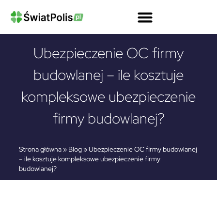
Kalkulator OCPD Przewoźnika Drogowego
Ubezpieczenie OC Firmy Kalkulator
Gwarancje Ubezpieczeniowe Dla Firm
OC Przewoźnika Drogowego I Spedytora
Ubezpieczenie Ciężarówki Kalkulator
Ubezpieczenie OC firmy
budowlanej – ile kosztuje
kompleksowe ubezpieczenie
firmy budowlanej?
Strona główna
»
Blog
»
Ubezpieczenie OC firmy budowlanej
– ile kosztuje kompleksowe ubezpieczenie firmy
budowlanej?