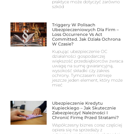
praktyce może dotyczyć zarówno
szkód
Triggery W Polisach
Ubezpieczeniowych Dla Firm –
Loss Occurrence Vs Act
Committed. Jak Działa Ochrona
W Czasie?
Kupując ubezpieczenie OC
działalności gospodarczej
większość przedsiębiorców zwraca
uwagę na sumę gwarancyjną,
wysokość składki czy zakres
ochrony. Tymczasem istnieje
jeszcze jeden element, który może
mieć
Ubezpieczenie Kredytu
Kupieckiego – Jak Skutecznie
Zabezpieczyć Należności I
Chronić Firmę Przed Stratami?
Współczesny biznes coraz częściej
opiera się na sprzedaży z