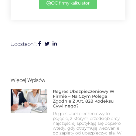
OC firmy kalkulator
Udostępnij:
Więcej Wpisów
Regres Ubezpieczeniowy W
Firmie – Na Czym Polega
Zgodnie Z Art. 828 Kodeksu
Cywilnego?
Regres ubezpieczeniowy to
pojęcie, z którym przedsiębiorcy
najczęściej spotykają się dopiero
wtedy, gdy otrzymują wezwanie
do zapłaty od ubezpieczyciela. W