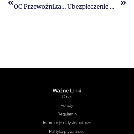
OC Przewoźnika, Przewoźnik Drogowy I Ubezpieczenia – Jak Wybrać Najlepsze Ubezpieczenie OC Przewoźnika Drogowego Oraz Polisę OCP?
Ubezpieczenie Maszyn Od Uszkodzeń I Awarii – Jak Działa Ochrona MB (Machinery Breakdown) Dla Firm?
Ważne Linki
O nas
Porady
Regulamin
Informacje o dystrybutorze
Polityka prywatności