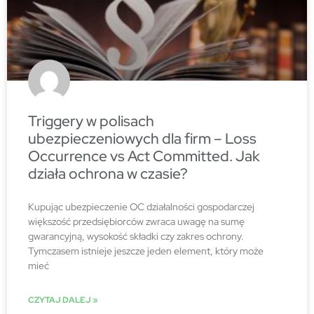
Triggery w polisach
ubezpieczeniowych dla firm – Loss
Occurrence vs Act Committed. Jak
działa ochrona w czasie?
Kupując ubezpieczenie OC działalności gospodarczej
większość przedsiębiorców zwraca uwagę na sumę
gwarancyjną, wysokość składki czy zakres ochrony.
Tymczasem istnieje jeszcze jeden element, który może
mieć
CZYTAJ DALEJ »