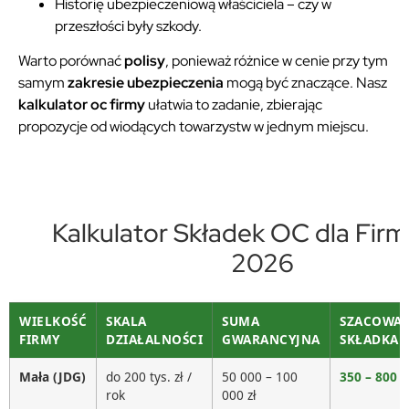
Historię ubezpieczeniową właściciela – czy w
przeszłości były szkody.
Warto porównać
polisy
, ponieważ różnice w cenie przy tym
samym
zakresie ubezpieczenia
mogą być znaczące. Nasz
kalkulator oc firmy
ułatwia to zadanie, zbierając
propozycje od wiodących towarzystw w jednym miejscu.
Kalkulator Składek OC dla Firm
2026
WIELKOŚĆ
SKALA
SUMA
SZACOWA
FIRMY
DZIAŁALNOŚCI
GWARANCYJNA
SKŁADKA
Mała (JDG)
do 200 tys. zł /
50 000 – 100
350 – 800 z
rok
000 zł