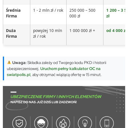
Średnia
1 - 2 mln zł / rok
250 000 – 500
1 200 – 3 5
Firma
000 zł
zł
Duża
powyżej 10 mln
1 000 000 zł +
od 4 000 zł
Firma
zł / rok
Uwaga:
Składka zależy od Twojego kodu PKD i historii
ubezpieczeniowej.
Uruchom pełny kalkulator OC na
swiatpolis.pl
, aby otrzymać wiążącą ofertę w 15 minut.