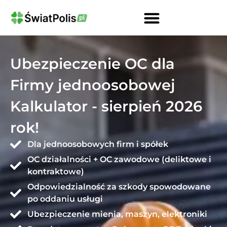
Kalkulator OCPD Przewoźnika Drogowego
Ubezpieczenie OC Firmy Kalkulator
Gwarancje Ubezpieczeniowe Dla Firm
OC Przewoźnika Drogowego I Spedytora
Ubezpieczenie Ciężarówki Kalkulator
Ubezpieczenie OC dla
Firmy jednoosobowej
Kalkulator - sierpień 2026
rok!
Dla jednoosobowych firm i spółek
OC działalności + OC zawodowe (deliktowe i
kontraktowe)
Odpowiedzialność za szkody spowodowane
po oddaniu usługi
Ubezpieczenie mienia, maszyn, elektroniki