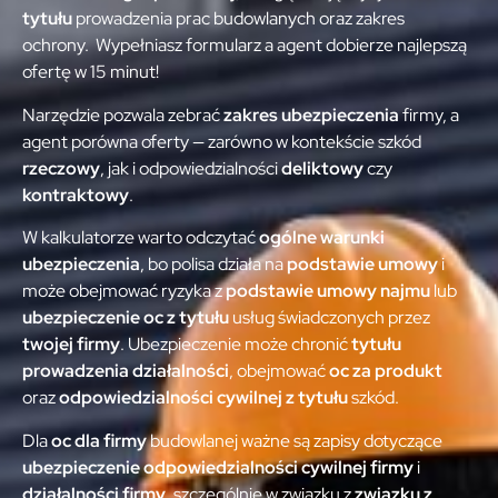
tytułu
prowadzenia prac budowlanych oraz zakres
ochrony. Wypełniasz formularz a agent dobierze najlepszą
ofertę w 15 minut!
Narzędzie pozwala zebrać
zakres ubezpieczenia
firmy, a
agent porówna oferty — zarówno w kontekście szkód
rzeczowy
, jak i odpowiedzialności
deliktowy
czy
kontraktowy
.
W kalkulatorze warto odczytać
ogólne warunki
ubezpieczenia
, bo polisa działa na
podstawie umowy
i
może obejmować ryzyka z
podstawie umowy najmu
lub
ubezpieczenie oc z tytułu
usług świadczonych przez
twojej firmy
. Ubezpieczenie może chronić
tytułu
prowadzenia działalności
, obejmować
oc za produkt
oraz
odpowiedzialności cywilnej z tytułu
szkód.
Dla
oc dla firmy
budowlanej ważne są zapisy dotyczące
ubezpieczenie odpowiedzialności cywilnej firmy
i
działalności firmy
, szczególnie w związku z
związku z