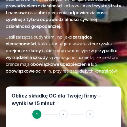
prowadzeniem działalności
, ochroną przed
czyste straty
finansowe
oraz
ubezpieczenia odpowiedzialności
cywilnej z tytułu
odpowiedzialności cywilnej
działalności gospodarczej
.
Jeśli zarządza budynkami, np. jako
zarządca
nieruchomości
, kalkulator i agent wskaże które ryzyka
obejmuje szkody
i jakie sumy gwarancyjne w
przypadku
wyrządzenia szkody
są wymagane; pamiętaj, że niektóre
branże mają
obowiązkowe ubezpieczenie
lub
obowiązkowe oc
, m.in. przy realizacji dużych kontraktów.