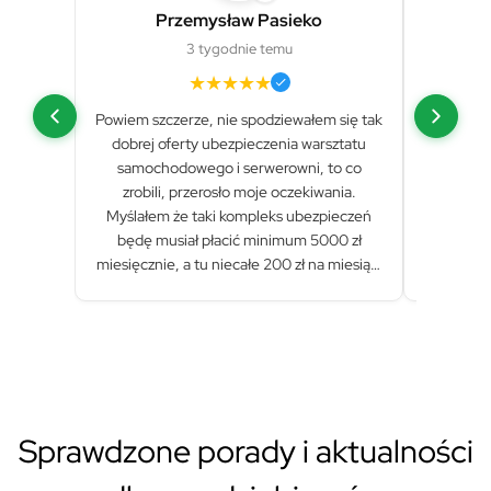
Przemysław Pasieko
W
3 tygodnie temu
★
★
★
★
★
Powiem szczerze, nie spodziewałem się tak
Bardzo m
dobrej oferty ubezpieczenia warsztatu
doradczy
samochodowego i serwerowni, to co
Assi
zrobili, przerosło moje oczekiwania.
faktyc
Myślałem że taki kompleks ubezpieczeń
kli
będę musiał płacić minimum 5000 zł
miesięcznie, a tu niecałe 200 zł na miesiąc!
Polecam!
Sprawdzone porady i aktualności