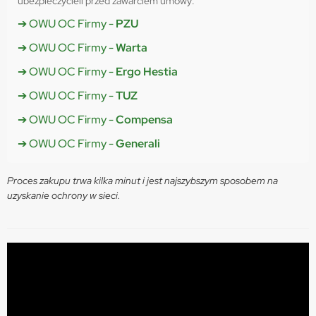
ubezpieczycieli przed zawarciem umowy:
➔ OWU OC Firmy -
PZU
➔ OWU OC Firmy -
Warta
➔ OWU OC Firmy -
Ergo Hestia
➔ OWU OC Firmy -
TUZ
➔ OWU OC Firmy -
Compensa
➔ OWU OC Firmy -
Generali
Proces zakupu trwa kilka minut i jest najszybszym sposobem na
uzyskanie ochrony w sieci.