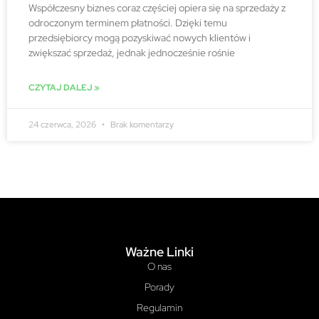
Współczesny biznes coraz częściej opiera się na sprzedaży z
odroczonym terminem płatności. Dzięki temu
przedsiębiorcy mogą pozyskiwać nowych klientów i
zwiększać sprzedaż, jednak jednocześnie rośnie
CZYTAJ DALEJ »
24 czerwca, 2026
Brak komentarzy
Ważne Linki
O nas
Porady
Regulamin