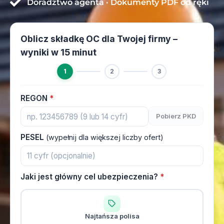
Doradztwo agenta · Dokumenty PDF od ręki