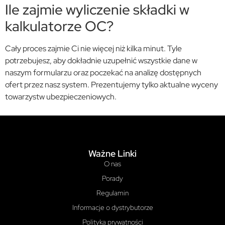
Ile zajmie wyliczenie składki w
kalkulatorze OC?
Cały proces zajmie Ci nie więcej niż kilka minut. Tyle
potrzebujesz, aby dokładnie uzupełnić wszystkie dane w
naszym formularzu oraz poczekać na analizę dostępnych
ofert przez nasz system. Prezentujemy tylko aktualne wyceny
towarzystw ubezpieczeniowych.
Ważne Linki
O nas
Porady
Regulamin
Informacje o dystrybutorze
Polityka prywatności