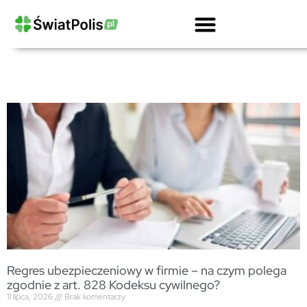
Kalkulator OCPD Przewoźnika Drogowego
Ubezpieczenie OC Firmy Kalkulator
Gwarancje Ubezpieczeniowe Dla Firm
OC Przewoźnika Drogowego I Spedytora
Ubezpieczenie Ciężarówki Kalkulator
Regres ubezpieczeniowy w firmie – na czym polega
zgodnie z art. 828 Kodeksu cywilnego?
11 lipca, 2026
Brak komentarzy