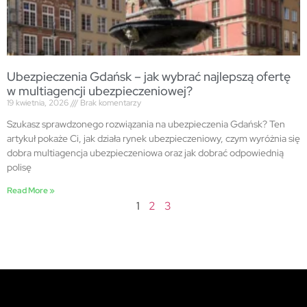
Ubezpieczenia Gdańsk – jak wybrać najlepszą ofertę
w multiagencji ubezpieczeniowej?
19 kwietnia, 2026
Brak komentarzy
Szukasz sprawdzonego rozwiązania na ubezpieczenia Gdańsk? Ten
artykuł pokaże Ci, jak działa rynek ubezpieczeniowy, czym wyróżnia się
dobra multiagencja ubezpieczeniowa oraz jak dobrać odpowiednią
polisę
Read More »
1
2
3