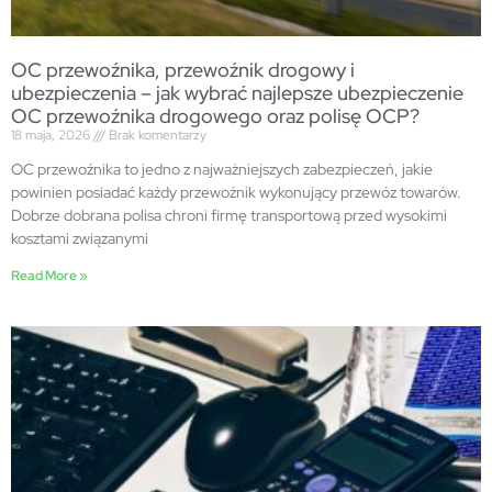
OC przewoźnika, przewoźnik drogowy i
ubezpieczenia – jak wybrać najlepsze ubezpieczenie
OC przewoźnika drogowego oraz polisę OCP?
18 maja, 2026
Brak komentarzy
OC przewoźnika to jedno z najważniejszych zabezpieczeń, jakie
powinien posiadać każdy przewoźnik wykonujący przewóz towarów.
Dobrze dobrana polisa chroni firmę transportową przed wysokimi
kosztami związanymi
Read More »