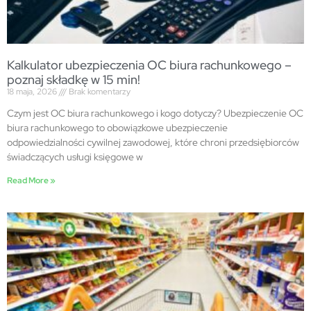
Kalkulator ubezpieczenia OC biura rachunkowego –
poznaj składkę w 15 min!
18 maja, 2026
Brak komentarzy
Czym jest OC biura rachunkowego i kogo dotyczy? Ubezpieczenie OC
biura rachunkowego to obowiązkowe ubezpieczenie
odpowiedzialności cywilnej zawodowej, które chroni przedsiębiorców
świadczących usługi księgowe w
Read More »