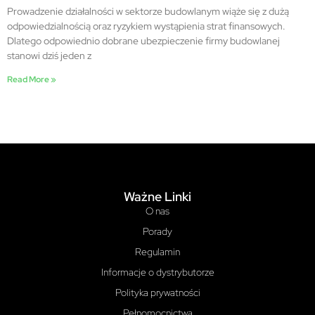
Prowadzenie działalności w sektorze budowlanym wiąże się z dużą
odpowiedzialnością oraz ryzykiem wystąpienia strat finansowych.
Dlatego odpowiednio dobrane ubezpieczenie firmy budowlanej
stanowi dziś jeden z
Read More »
Ważne Linki
O nas
Porady
Regulamin
Informacje o dystrybutorze
Polityka prywatności
Pełnomocnictwa