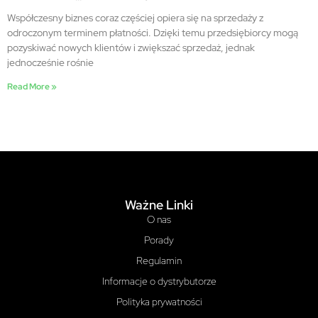
Współczesny biznes coraz częściej opiera się na sprzedaży z
odroczonym terminem płatności. Dzięki temu przedsiębiorcy mogą
pozyskiwać nowych klientów i zwiększać sprzedaż, jednak
jednocześnie rośnie
Read More »
Ważne Linki
O nas
Porady
Regulamin
Informacje o dystrybutorze
Polityka prywatności