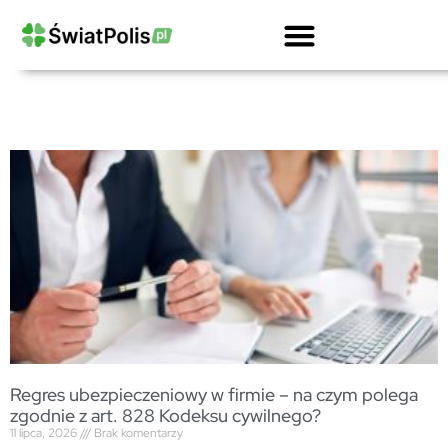
Kalkulator OCPD Przewoźnika Drogowego
Ubezpieczenie OC Firmy Kalkulator
Gwarancje Ubezpieczeniowe Dla Firm
OC Przewoźnika Drogowego I Spedytora
Ubezpieczenie Ciężarówki Kalkulator
Regres ubezpieczeniowy w firmie – na czym polega
zgodnie z art. 828 Kodeksu cywilnego?
11 lipca, 2026
Brak komentarzy