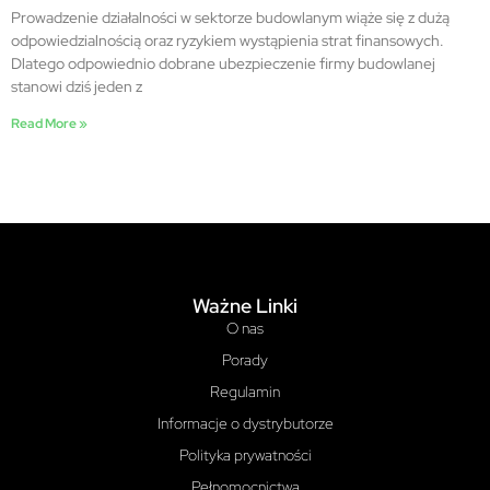
Prowadzenie działalności w sektorze budowlanym wiąże się z dużą
odpowiedzialnością oraz ryzykiem wystąpienia strat finansowych.
Dlatego odpowiednio dobrane ubezpieczenie firmy budowlanej
stanowi dziś jeden z
Read More »
Ważne Linki
O nas
Porady
Regulamin
Informacje o dystrybutorze
Polityka prywatności
Pełnomocnictwa