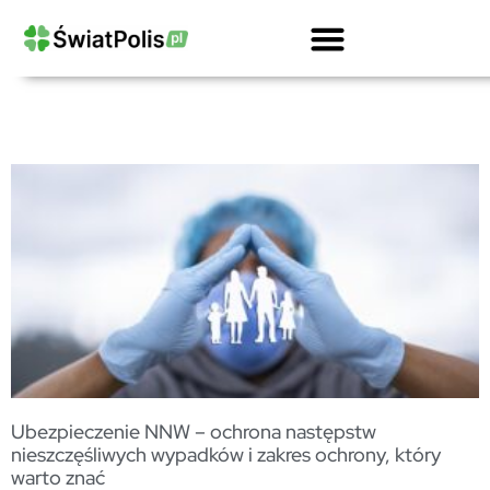
Kalkulator OCPD Przewoźnika Drogowego
Ubezpieczenie OC Firmy Kalkulator
Gwarancje Ubezpieczeniowe Dla Firm
OC Przewoźnika Drogowego I Spedytora
Ubezpieczenie Ciężarówki Kalkulator
Ubezpieczenie NNW – ochrona następstw
nieszczęśliwych wypadków i zakres ochrony, który
warto znać