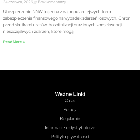
24 czerwca, 2026
Brak komentarzy
Ubezpieczenie NNW to jedna z najpopularniejszych form
zabezpieczenia finansowego na wypadek zdarzeń losowych. Chroni
przed skutkami urazów, hospitalizacji oraz innych konsekwencji
nieszczęśliwych zdarzeń, które mogą
Read More »
Ważne Linki
O nas
Porady
Regulamin
Informacje o dystrybutorze
Polityka prywatności