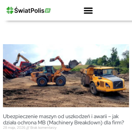
Kalkulator OCPD Przewoźnika Drogowego
Ubezpieczenie OC Firmy Kalkulator
Gwarancje Ubezpieczeniowe Dla Firm
OC Przewoźnika Drogowego I Spedytora
Ubezpieczenie Ciężarówki Kalkulator
Ubezpieczenie maszyn od uszkodzeń i awarii – jak
działa ochrona MB (Machinery Breakdown) dla firm?
28 maja, 2026
Brak komentarzy