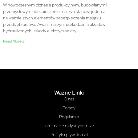
W nowoczesnym biznesie produkcyjnym, budowlanym i
przemysłowym ubezpieczenie maszyn stanowi jeden z
najważniejszych elementów zabezpieczenia majątku
przedsiębiorstwa. Awarii maszyn, uszkodzenia układów
hydraulicznych, szkody elektryczne czy
Read More »
Ważne Linki
O nas
Porady
Regulamin
Informacje o dystrybutorze
Polityka prywatności