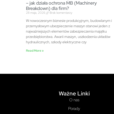
– jak działa ochrona MB (Machinery
Breakdown) dla firm?
28 maja, 2026
Brak komentarzy
W nowoczesnym biznesie produkcyjnym, budowlanym i
przemysłowym ubezpieczenie maszyn stanowi jeden z
najważniejszych elementów zabezpieczenia majątku
przedsiębiorstwa. Awarii maszyn, uszkodzenia układów
hydraulicznych, szkody elektryczne czy
Read More »
Ważne Linki
O nas
Porady