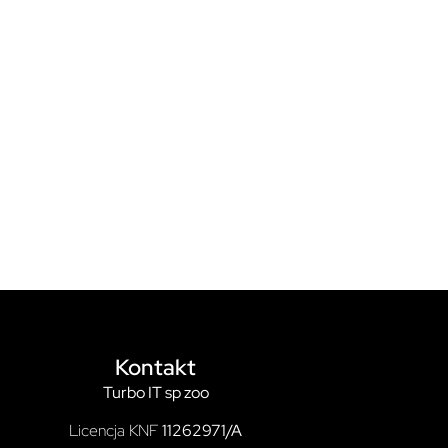
Kontakt
Turbo IT sp zoo
Licencja KNF
11262971/A