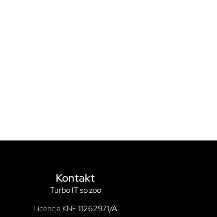
Kontakt
Turbo IT sp zoo
Licencja KNF
11262971/A