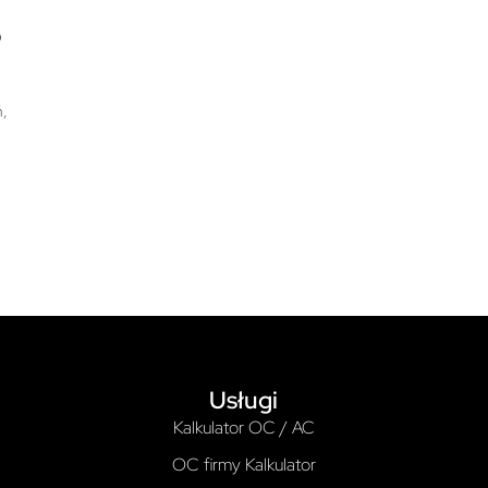
o
ń,
Usługi
Kalkulator OC / AC
OC firmy Kalkulator