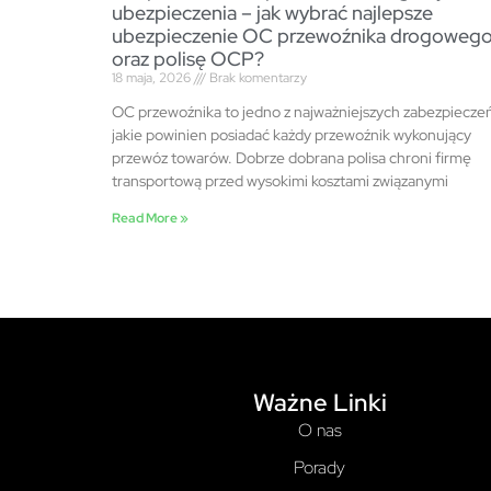
ubezpieczenia – jak wybrać najlepsze
ubezpieczenie OC przewoźnika drogoweg
oraz polisę OCP?
18 maja, 2026
Brak komentarzy
OC przewoźnika to jedno z najważniejszych zabezpiecze
jakie powinien posiadać każdy przewoźnik wykonujący
przewóz towarów. Dobrze dobrana polisa chroni firmę
transportową przed wysokimi kosztami związanymi
Read More »
Ważne Linki
O nas
Porady