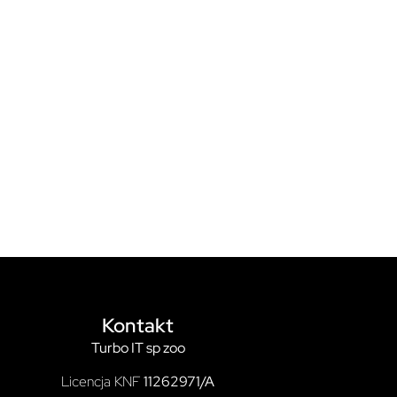
Kontakt
Turbo IT sp zoo
Licencja KNF
11262971/A