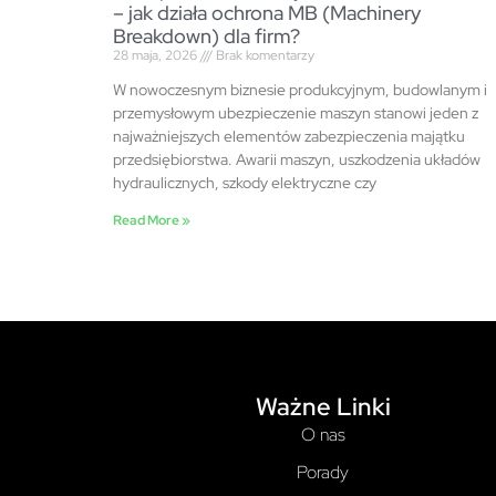
– jak działa ochrona MB (Machinery
Breakdown) dla firm?
28 maja, 2026
Brak komentarzy
W nowoczesnym biznesie produkcyjnym, budowlanym i
przemysłowym ubezpieczenie maszyn stanowi jeden z
najważniejszych elementów zabezpieczenia majątku
przedsiębiorstwa. Awarii maszyn, uszkodzenia układów
hydraulicznych, szkody elektryczne czy
Read More »
Ważne Linki
O nas
Porady