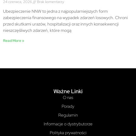
24 czerwca, 2026
Brak komentarzy
Ubezpieczenie NNW to jedna z najpopularniejszych form
zabezpieczenia finansowego na wypadek zdarzeń losowych. Chroni
przed skutkami urazów, hospitalizacji oraz innych konsekwencji
nieszczęśliwych zdarzeń, które mogą
Read More »
Ważne Linki
O nas
Porady
Regulamin
Informacje o dystrybutorze
Polityka prywatności