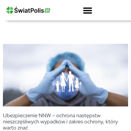
Kalkulator OCPD Przewoźnika Drogowego
Ubezpieczenie OC Firmy Kalkulator
Gwarancje Ubezpieczeniowe Dla Firm
OC Przewoźnika Drogowego I Spedytora
Ubezpieczenie Ciężarówki Kalkulator
Ubezpieczenie NNW – ochrona następstw
nieszczęśliwych wypadków i zakres ochrony, który
warto znać