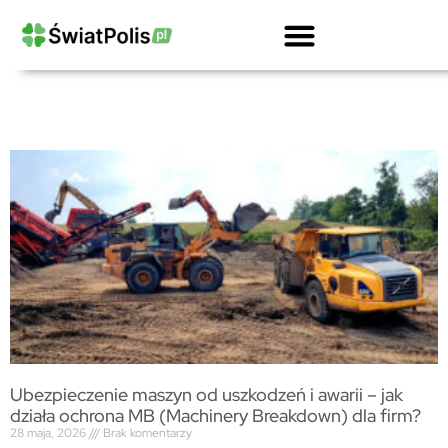
Kalkulator OCPD Przewoźnika Drogowego
Ubezpieczenie OC Firmy Kalkulator
Gwarancje Ubezpieczeniowe Dla Firm
OC Przewoźnika Drogowego I Spedytora
Ubezpieczenie Ciężarówki Kalkulator
Ubezpieczenie maszyn od uszkodzeń i awarii – jak
działa ochrona MB (Machinery Breakdown) dla firm?
28 maja, 2026
Brak komentarzy