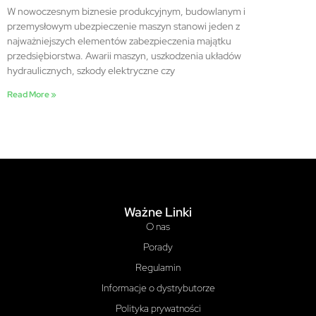
W nowoczesnym biznesie produkcyjnym, budowlanym i
przemysłowym ubezpieczenie maszyn stanowi jeden z
najważniejszych elementów zabezpieczenia majątku
przedsiębiorstwa. Awarii maszyn, uszkodzenia układów
hydraulicznych, szkody elektryczne czy
Read More »
Ważne Linki
O nas
Porady
Regulamin
Informacje o dystrybutorze
Polityka prywatności