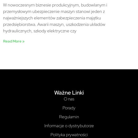
W nowoczesnym biznesie produkcyjnym, budowlanym i
przemysłowym ubezpieczenie maszyn stanowi jeden z
najważniejszych elementów zabezpieczenia majątku
przedsiębiorstwa. Awarii maszyn, uszkodzenia układów
hydraulicznych, szkody elektryczne czy
Read More »
Ważne Linki
O nas
Porady
Regulamin
Informacje o dystrybutorze
Polityka prywatności