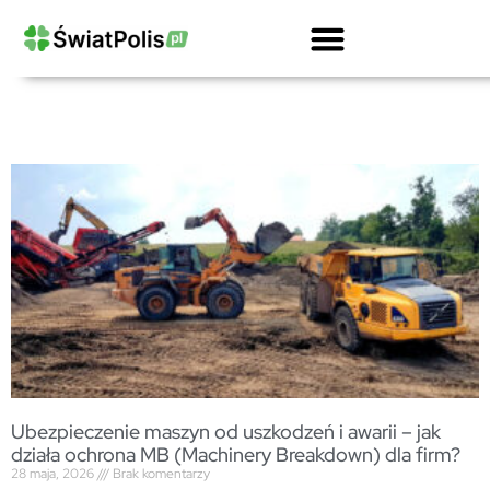
Kalkulator OCPD Przewoźnika Drogowego
Ubezpieczenie OC Firmy Kalkulator
Gwarancje Ubezpieczeniowe Dla Firm
OC Przewoźnika Drogowego I Spedytora
Ubezpieczenie Ciężarówki Kalkulator
Ubezpieczenie maszyn od uszkodzeń i awarii – jak
działa ochrona MB (Machinery Breakdown) dla firm?
28 maja, 2026
Brak komentarzy