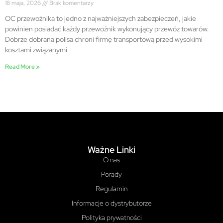
18 maja, 2026
Brak komentarzy
OC przewoźnika to jedno z najważniejszych zabezpieczeń, jakie
powinien posiadać każdy przewoźnik wykonujący przewóz towarów.
Dobrze dobrana polisa chroni firmę transportową przed wysokimi
kosztami związanymi
Read More »
Ważne Linki
O nas
Porady
Regulamin
Informacje o dystrybutorze
Polityka prywatności