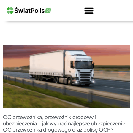
Kalkulator OCPD Przewoźnika Drogowego
Ubezpieczenie OC Firmy Kalkulator
Gwarancje Ubezpieczeniowe Dla Firm
OC Przewoźnika Drogowego I Spedytora
Ubezpieczenie Ciężarówki Kalkulator
OC przewoźnika, przewoźnik drogowy i
ubezpieczenia – jak wybrać najlepsze ubezpieczenie
OC przewoźnika drogowego oraz polisę OCP?