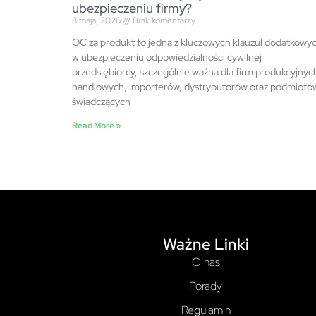
ubezpieczeniu firmy?
8 maja, 2026
Brak komentarzy
OC za produkt to jedna z kluczowych klauzul dodatkowy
w ubezpieczeniu odpowiedzialności cywilnej
przedsiębiorcy, szczególnie ważna dla firm produkcyjnyc
handlowych, importerów, dystrybutorów oraz podmiotó
świadczących
Read More »
Ważne Linki
O nas
Porady
Regulamin