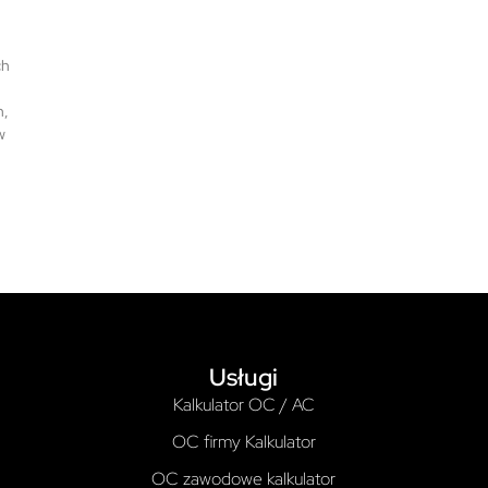
ch
h,
w
Usługi
Kalkulator OC / AC
OC firmy Kalkulator
OC zawodowe kalkulator