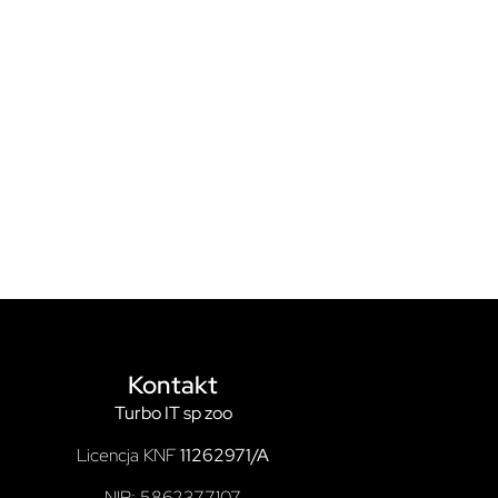
Kontakt
Turbo IT sp zoo
Licencja KNF
11262971/A
NIP: 5862377107