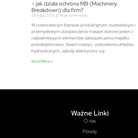
– jak działa ochrona MB (Machinery
Breakdown) dla firm?
28 maja, 2026
Brak komentarzy
W nowoczesnym biznesie produkcyjnym, budowlanym i
przemysłowym ubezpieczenie maszyn stanowi jeden z
najważniejszych elementów zabezpieczenia majątku
przedsiębiorstwa. Awarii maszyn, uszkodzenia układów
hydraulicznych, szkody elektryczne czy
Read More »
Ważne Linki
O nas
Porady