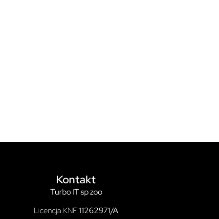
Kontakt
Turbo IT sp zoo
Licencja KNF
11262971/A