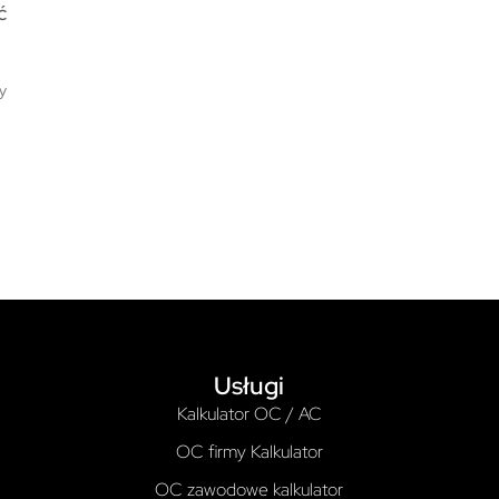
ć
y
Usługi
Kalkulator OC / AC
OC firmy Kalkulator
OC zawodowe kalkulator