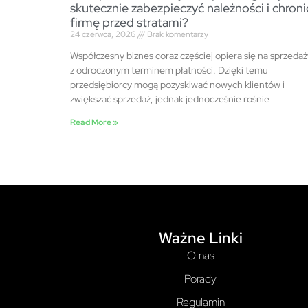
skutecznie zabezpieczyć należności i chroni
firmę przed stratami?
24 czerwca, 2026
Brak komentarzy
Współczesny biznes coraz częściej opiera się na sprzedaż
z odroczonym terminem płatności. Dzięki temu
przedsiębiorcy mogą pozyskiwać nowych klientów i
zwiększać sprzedaż, jednak jednocześnie rośnie
Read More »
Ważne Linki
O nas
Porady
Regulamin