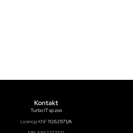
Kontakt
Turbo IT sp zoo
Licencja KNF
11262971/A
NIP: 5862377107