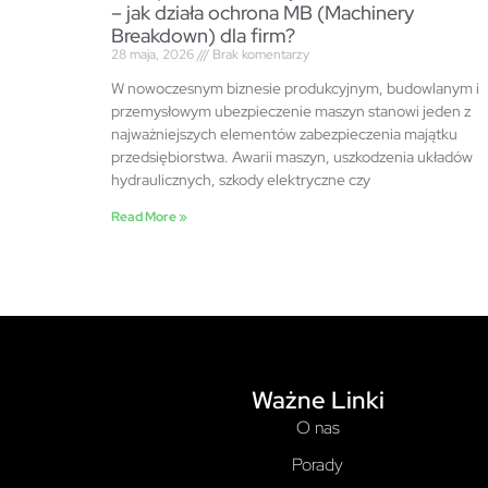
– jak działa ochrona MB (Machinery
Breakdown) dla firm?
28 maja, 2026
Brak komentarzy
W nowoczesnym biznesie produkcyjnym, budowlanym i
przemysłowym ubezpieczenie maszyn stanowi jeden z
najważniejszych elementów zabezpieczenia majątku
przedsiębiorstwa. Awarii maszyn, uszkodzenia układów
hydraulicznych, szkody elektryczne czy
Read More »
Ważne Linki
O nas
Porady