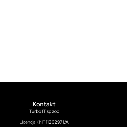
Kontakt
Turbo IT sp zoo
Licencja KNF
11262971/A