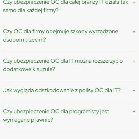
Czy ubezpieczenie OC dla całej branży IT działa tak
samo dla każdej firmy?
Nie – polisa jest dopasowana indywidualnie...
Czy OC dla firmy obejmuje szkody wyrządzone
osobom trzecim?
Tak – to podstawowy zakres OC działalności...
Czy ubezpieczenie OC dla IT można rozszerzyć o
dodatkowe klauzule?
Tak – np. cyber, USA/Canada lub wyższą sumę...
Jak wygląda odszkodowanie z polisy OC dla IT?
Ubezpieczyciel analizuje roszczenie i wypłaca odszkodowanie...
Czy ubezpieczenie OC dla programisty jest
wymagane prawnie?
Nie, ale często wymagają go kontrahenci...