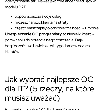
Zdecydowanie tak. Nawet jako freelancer pracujący w
modelu B2B:
odpowiadasz za swoje usługi
możesz narazić klienta na straty
często masz zapisy o odpowiedzialności w umowie
Ubezpieczenie OC programisty
to niewielki koszt w
porównaniu do potencjalnego roszczenia. Daje
bezpieczeństwo i zwiększa wiarygodność w oczach
klientów.
Jak wybrać najlepsze OC
dla IT? (5 rzeczy, na które
musisz uważać)
Przy wyborze polisy OC dla IT zwróć uwagę na: