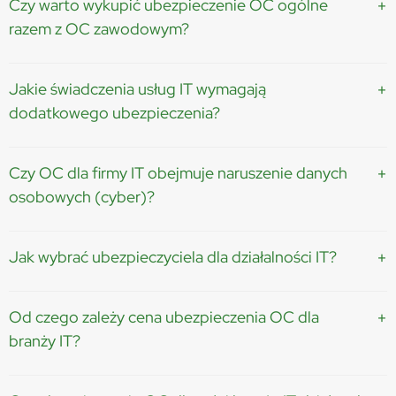
Czy warto wykupić ubezpieczenie OC ogólne
razem z OC zawodowym?
Tak, ponieważ oba typy ubezpieczeń się uzupełniają...
Jakie świadczenia usług IT wymagają
dodatkowego ubezpieczenia?
Projekty cyber, SaaS czy fintech wymagają rozszerzeń...
Czy OC dla firmy IT obejmuje naruszenie danych
osobowych (cyber)?
Nie zawsze – często potrzebne jest ubezpieczenie cyber...
Jak wybrać ubezpieczyciela dla działalności IT?
Porównaj zakres ochrony, wyłączenia i doświadczenie...
Od czego zależy cena ubezpieczenia OC dla
branży IT?
Od ryzyka, zakresu działalności i sumy ubezpieczenia...