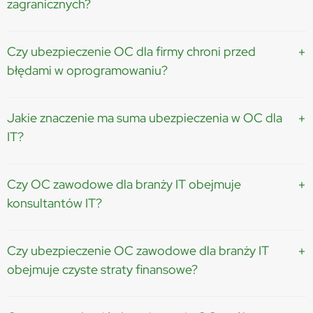
zagranicznych?
Tak, ale tylko jeśli polisa zawiera odpowiedni zakres terytorialny...
Czy ubezpieczenie OC dla firmy chroni przed
błędami w oprogramowaniu?
Tak, ale tylko w ramach OC zawodowego IT...
Jakie znaczenie ma suma ubezpieczenia w OC dla
IT?
Suma ubezpieczenia określa maksymalną kwotę...
Czy OC zawodowe dla branży IT obejmuje
konsultantów IT?
Tak, OC zawodowe IT obejmuje także konsultantów...
Czy ubezpieczenie OC zawodowe dla branży IT
obejmuje czyste straty finansowe?
Tak – to kluczowy element OC zawodowego IT...