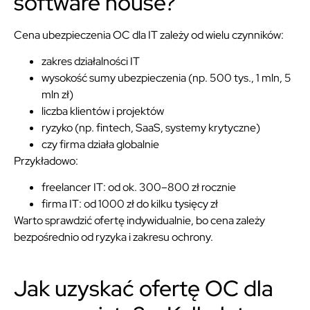
software house?
Cena ubezpieczenia OC dla IT zależy od wielu czynników:
zakres działalności IT
wysokość sumy ubezpieczenia (np. 500 tys., 1 mln, 5
mln zł)
liczba klientów i projektów
ryzyko (np. fintech, SaaS, systemy krytyczne)
czy firma działa globalnie
Przykładowo:
freelancer IT: od ok. 300–800 zł rocznie
firma IT: od 1000 zł do kilku tysięcy zł
Warto sprawdzić ofertę indywidualnie, bo cena zależy
bezpośrednio od ryzyka i zakresu ochrony.
Jak uzyskać ofertę OC dla