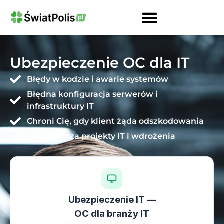
Kalkulator OCPD Przewoźnika Drogowego
Ubezpieczenie OC Firmy Kalkulator
Gwarancje Ubezpieczeniowe Dla Firm
OC Przewoźnika Drogowego I Spedytora
Ubezpieczenie Ciężarówki Kalkulator
Ubezpieczenie OC dla IT
Błędy w kodzie i awarie systemów
Błędna konfiguracja serwerów i
infrastruktury IT
Chroni Cię, gdy klient żąda odszkodowania
Zabezpiecza projekty IT i wdrożenia