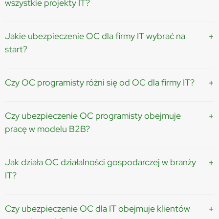
wszystkie projekty IT?
Nie zawsze. Zakres ochrony zależy od polisy i zapisów w OWU...
Jakie ubezpieczenie OC dla firmy IT wybrać na
start?
Najlepszym rozwiązaniem jest połączenie OC zawodowego IT...
Czy OC programisty różni się od OC dla firmy IT?
Tak. OC programisty jest zazwyczaj prostsze i tańsze...
Czy ubezpieczenie OC programisty obejmuje
pracę w modelu B2B?
Tak, większość polis OC dla IT obejmuje działalność w modelu
B2B...
Jak działa OC działalności gospodarczej w branży
IT?
OC działalności gospodarczej chroni przed szkodami
wyrządzonymi osobom trzecim...
Czy ubezpieczenie OC dla IT obejmuje klientów